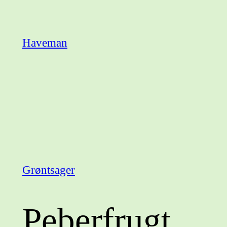
Spring
til
Haveman
indhold
Grøntsager
Peberfrugt