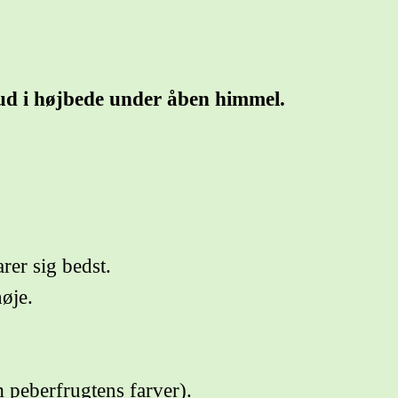
 ud i højbede under åben himmel.
rer sig bedst.
høje.
om peberfrugtens farver).