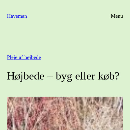
Spring
til
Haveman
Menu
indhold
Pleje af højbede
Højbede – byg eller køb?