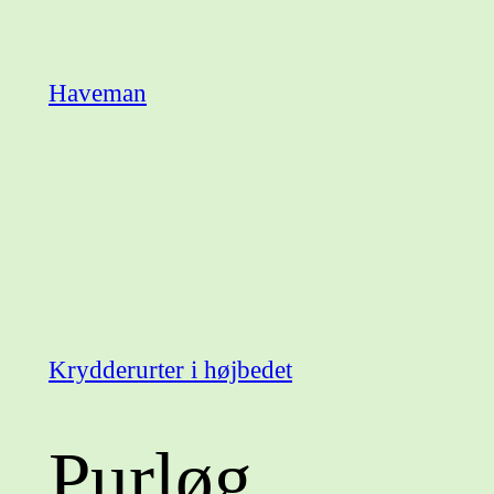
Spring
til
Haveman
indhold
Krydderurter i højbedet
Purløg