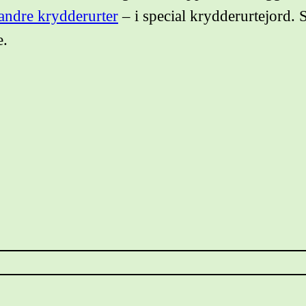
andre krydderurter
– i special krydderurtejord. S
e.