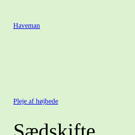
Spring
til
Haveman
indhold
Pleje af højbede
Sædskifte