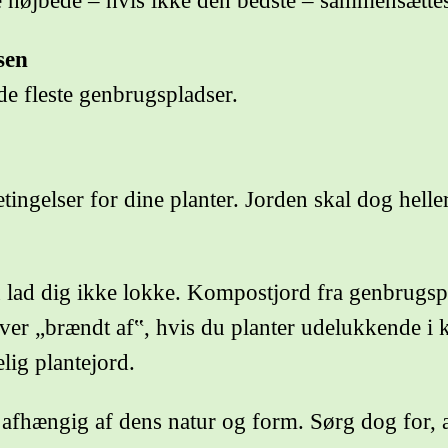
ne højbede – hvis ikke den bedste – sammensættes
sen
e fleste genbrugspladser.
tingelser for dine planter. Jorden skal dog heller 
Men lad dig ikke lokke. Kompostjord fra genbrugs
liver „brændt af‟, hvis du planter udelukkende i
lig plantejord.
afhængig af dens natur og form. Sørg dog for, a