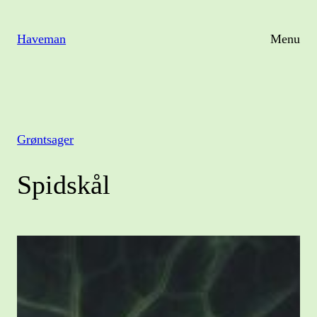
Spring
til
Haveman
Menu
indhold
Grøntsager
Spidskål